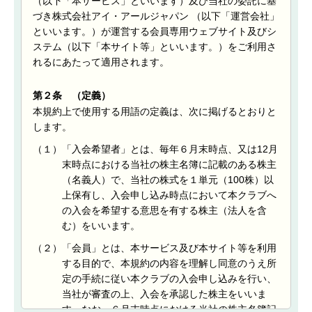
（以下「本サービス」といいます）及び当社の委託に基
づき株式会社アイ・アールジャパン （以下「運営会社」
といいます。）が運営する会員専用ウェブサイト及びシ
ステム（以下「本サイト等」といいます。）をご利用さ
れるにあたって適用されます。
第２条 （定義）
本規約上で使用する用語の定義は、次に掲げるとおりと
します。
（１）
「入会希望者」とは、毎年６月末時点、又は12月
末時点における当社の株主名簿に記載のある株主
（名義人）で、当社の株式を１単元（100株）以
上保有し、入会申し込み時点において本クラブへ
の入会を希望する意思を有する株主（法人を含
む）をいいます。
（２）
「会員」とは、本サービス及び本サイト等を利用
する目的で、本規約の内容を理解し同意のうえ所
定の手続に従い本クラブの入会申し込みを行い、
当社が審査の上、入会を承認した株主をいいま
す。なお、６月末時点における当社の株主名簿記