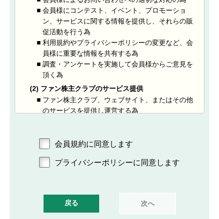
ボックスをチェックした時点で、本規約及びプライ
■
会員様にコンテスト、イベント、プロモーショ
バシーポリシーの内容に同意したものとし、当社が
ン、サービスに関する情報を提供し、それらの販
審査の上、入会を承認した時点で入会希望者は会員
促活動を行う為
となり、当社との間で本サイト等及び本サービスに
■
利用規約やプライバシーポリシーの変更など、会
関する利用契約が成立したものとみなします。な
員様に重要な情報を共有する為
お、入会希望者は、本規約及びプライバシーポリシ
■
調査・アンケートを実施して会員様からご意見を
ーへの同意の撤回を行う場合、いつでも所定の手続
頂く為
きを行うことにより退会することができるものとし
(2) ファン株主クラブのサービス提供
ます。
■
ファン株主クラブ、ウェブサイト、またはその他
２．
会員は本規約に定める内容を誠実に遵守し、本サー
のサービスを提供し運営する為
ビス及び本サイト等を利用するものとします。
■
会員様の本人確認・認証を行う為
■
当社の製品、サービス等に関する営業上のご案内
３．
入会希望者が未成年者である場合には、親権者その
を行う為
会員規約に同意します
他法定代理人の事前の同意を得たうえで、入会申し
■
取扱う商品、サービスの企画、開発、品質向上、
込みを行うものとします。
プライバシーポリシーに同意します
改善あるいは会員様満足度向上策等の検討とその
４．
未成年者の入会希望者が、法定代理人の同意がない
ために行うアンケート調査を実施する為
にもかかわらず同意があると偽りまたは年齢につい
■
個人情報を統計的に集計、分析し、個人を識別、
て成年と偽って本サービス及び本サイト等を利用し
特定できない形態に加工した統計データを作成す
戻る
た場合、その他行為能力者であることを信じさせる
る為
ために詐術を用いた場合、本サービス及び本サイト