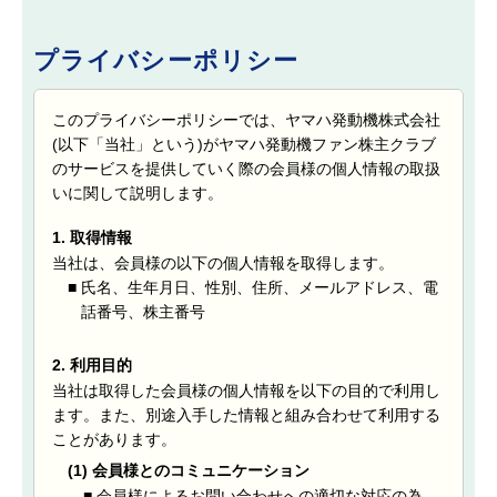
載の入会希望者についての入会日は８月１日、12
月末時点における当社の株主名簿記載の入会希望
プライバシーポリシー
者についての入会日は２月１日となります。
（３）
「会員情報」とは、入会希望者又は会員が当社に
このプライバシーポリシーでは、ヤマハ発動機株式会社
届け出た事項及び会員の本サービス及び本サイト
(以下「当社」という)がヤマハ発動機ファン株主クラブ
等の利用実績に関する情報等、運営会社が本サイ
のサービスを提供していく際の会員様の個人情報の取扱
ト等の運営に際して入会希望者又は会員から取得
いに関して説明します。
し、または記録した情報をいいます。
（４）
1. 取得情報
「プライバシーポリシー」とはヤマハ発動機ファ
ン株主クラブ プライバシーポリシーを意味し、
当社は、会員様の以下の個人情報を取得します。
本規約とは別に定められた本サイト及びサービス
■
氏名、生年月日、性別、住所、メールアドレス、電
の利用のために会員が登録した個人情報の取扱い
話番号、株主番号
に関して定めたものをいいます。
2. 利用目的
第３条 （本規約及びプライバシーポリシーへの同意）
当社は取得した会員様の個人情報を以下の目的で利用し
１．
入会希望者は、本規約及びプライバシーポリシーの
ます。また、別途入手した情報と組み合わせて利用する
内容を理解し同意のうえで、本クラブへの入会申し
ことがあります。
込みを行うものとします。当社及び運営会社は、入
(1) 会員様とのコミュニケーション
会希望者が入会申し込みの際、同意確認のチェック
■
会員様によるお問い合わせへの適切な対応の為